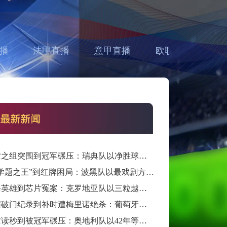
播
法甲直播
意甲直播
欧联直播
亚
从死亡之组突围到冠军碾压：瑞典队以净胜球归零的戏剧性和一场大胜告别三十二强
从“数学题之王”到红牌困局：波黑队以最戏剧方式完成首次淘汰赛之旅的哲学课
从绝杀英雄到芯片冤案：克罗地亚队以三粒越位进球和一次头发触球挥别莫德里奇最后一舞
从六届破门纪录到补时遭梅里诺绝杀：葡萄牙队以最残酷方式挥别C罗二十载征途
从死亡读秒到被冠军碾压：奥地利队以42年等待和一场“希区柯克剧本”挥别北美