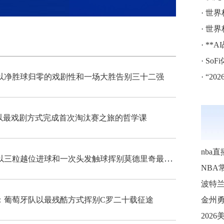
·
世界
·
世界
·
**
·
SoF
以净胜球归零的戏剧性和一场大胜告别三十二强
·
“202
以最戏剧方式完成首次淘汰赛之旅的哲学课
nba直
从绝杀英雄到芯片冤案：克罗地亚队以三粒越位进球和一次头发触球挥别莫德里奇最后一舞
NBA
波特
：葡萄牙队以最残酷方式挥别C罗二十载征途
金州