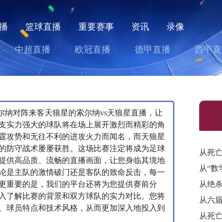
播
篮球直播
重要赛事
资讯
录像
中超直播
欧冠直播
德甲直播
西甲直
主队索尔纳对阵来客天狼星的索尔纳vs天狼星直播，让
支实力强大的球队将在场上展开激烈而精彩的角
霆攻势和无往不利的进攻火力而闻名，而天狼星
的防守战术屡屡获胜。这场比赛注定将成为足球
提供高品质、流畅的直播画面，让您身临其境地
论是主队的激情破门还是客队的致命反击，每一
更重要的是，我们的平台还将为您提供赛前分
入了解比赛的背景和双方球队的实力对比。您将
、球员特点和技术风格，从而更加深入地投入到