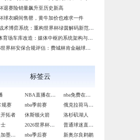
杯退赛险销量飙升至历史新高
杯球衣瞬间售罄，黄牛加价也难求一件
AI战术博弈系统：重构世界杯绿茵解码新范式**
i体育场车库改造：媒体中枢的系统架构与运维底层逻辑
6世界杯安保合规评估：费城林肯金融球场应急疏散通道宽度标准核查”
标签云
播
NBA直播在线观看
nba免费在线高清直播
常规赛
nba季前赛
俄克拉荷马雷霆
兰开拓者
休斯顿火箭
洛杉矶湖人
勇士
2026世界杯转播收费过高
普通球迷直呼看不起
2026美加墨世界杯决赛场地提前封闭维护
nba季后赛
新奥尔良鹈鹕