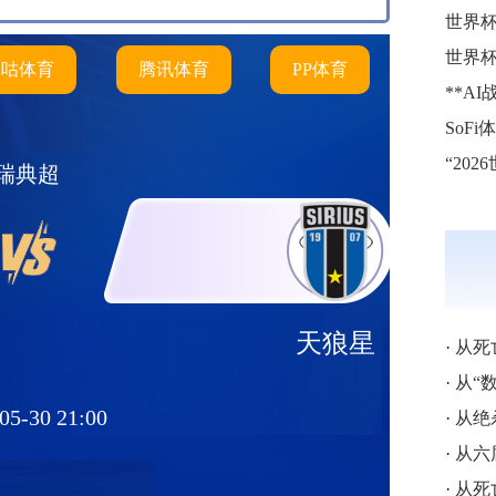
世界
世界
咪咕体育
腾讯体育
PP体育
瑞典超
天狼星
·
从死亡之
·
从“数学
05-30 21:00
·
从绝杀英
·
从六届破
·
从死亡读