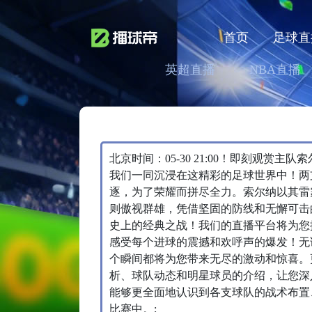
首页
足球直
英超直播
NBA直播
北京时间：05-30 21:00！即刻观赏
我们一同沉浸在这精彩的足球世界中！两
逐，为了荣耀而拼尽全力。索尔纳以其雷
则傲视群雄，凭借坚固的防线和无懈可击
史上的经典之战！我们的直播平台将为您
感受每个进球的震撼和欢呼声的爆发！无
个瞬间都将为您带来无尽的激动和惊喜。
析、球队动态和明星球员的介绍，让您深
能够更全面地认识到各支球队的战术布置
比赛中。;