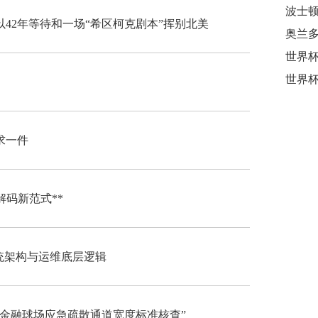
42年等待和一场“希区柯克剧本”挥别北美
奥兰
求一件
解码新范式**
系统架构与运维底层逻辑
肯金融球场应急疏散通道宽度标准核查”