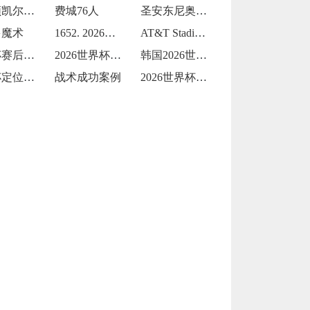
波士顿凯尔特人
费城76人
圣安东尼奥马刺
多魔术
1652. 2026世界杯：Levi's
AT&T Stadium从橄榄球到足球的
世界杯赛后球迷放生黄鳝钻裤腿
2026世界杯两黄变一红：裁判尺度引发巨
韩国2026世界杯首战能否延续不败？
世界杯定位球战术运用成效显著
战术成功案例
2026世界杯黑马逆袭的战术借鉴