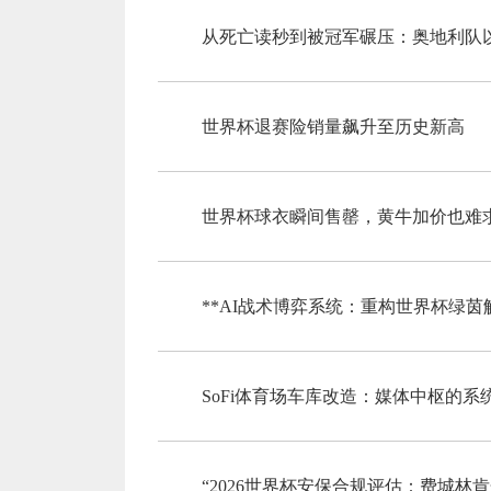
从死亡读秒到被冠军碾压：奥地利队以
世界杯退赛险销量飙升至历史新高
世界杯球衣瞬间售罄，黄牛加价也难
**AI战术博弈系统：重构世界杯绿茵
SoFi体育场车库改造：媒体中枢的
“2026世界杯安保合规评估：费城林