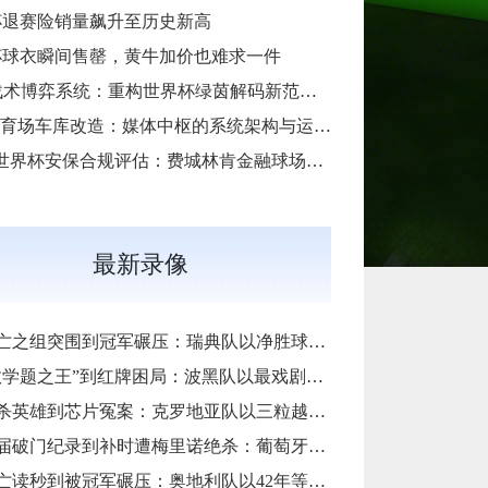
杯退赛险销量飙升至历史新高
杯球衣瞬间售罄，黄牛加价也难求一件
**AI战术博弈系统：重构世界杯绿茵解码新范式**
SoFi体育场车库改造：媒体中枢的系统架构与运维底层逻辑
“2026世界杯安保合规评估：费城林肯金融球场应急疏散通道宽度标准核查”
最新录像
组突围到冠军碾压：瑞典队以净胜球归零的戏剧性和一场大胜告别三十二强
题之王”到红牌困局：波黑队以最戏剧方式完成首次淘汰赛之旅的哲学课
雄到芯片冤案：克罗地亚队以三粒越位进球和一次头发触球挥别莫德里奇最后一舞
门纪录到补时遭梅里诺绝杀：葡萄牙队以最残酷方式挥别C罗二十载征途
秒到被冠军碾压：奥地利队以42年等待和一场“希区柯克剧本”挥别北美