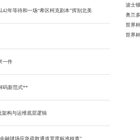
42年等待和一场“希区柯克剧本”挥别北美
奥兰
求一件
解码新范式**
系统架构与运维底层逻辑
肯金融球场应急疏散通道宽度标准核查”