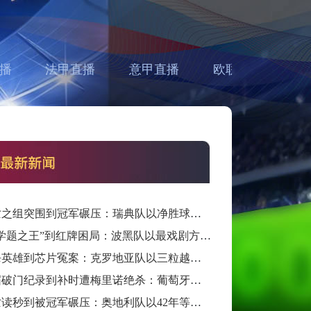
播
法甲直播
意甲直播
欧联直播
亚
从死亡之组突围到冠军碾压：瑞典队以净胜球归零的戏剧性和一场大胜告别三十二强
从“数学题之王”到红牌困局：波黑队以最戏剧方式完成首次淘汰赛之旅的哲学课
从绝杀英雄到芯片冤案：克罗地亚队以三粒越位进球和一次头发触球挥别莫德里奇最后一舞
从六届破门纪录到补时遭梅里诺绝杀：葡萄牙队以最残酷方式挥别C罗二十载征途
从死亡读秒到被冠军碾压：奥地利队以42年等待和一场“希区柯克剧本”挥别北美