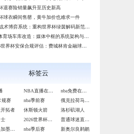
杯退赛险销量飙升至历史新高
杯球衣瞬间售罄，黄牛加价也难求一件
AI战术博弈系统：重构世界杯绿茵解码新范式**
i体育场车库改造：媒体中枢的系统架构与运维底层逻辑
6世界杯安保合规评估：费城林肯金融球场应急疏散通道宽度标准核查”
标签云
播
NBA直播在线观看
nba免费在线高清直播
常规赛
nba季前赛
俄克拉荷马雷霆
兰开拓者
休斯顿火箭
洛杉矶湖人
勇士
2026世界杯转播收费过高
普通球迷直呼看不起
2026美加墨世界杯决赛场地提前封闭维护
nba季后赛
新奥尔良鹈鹕