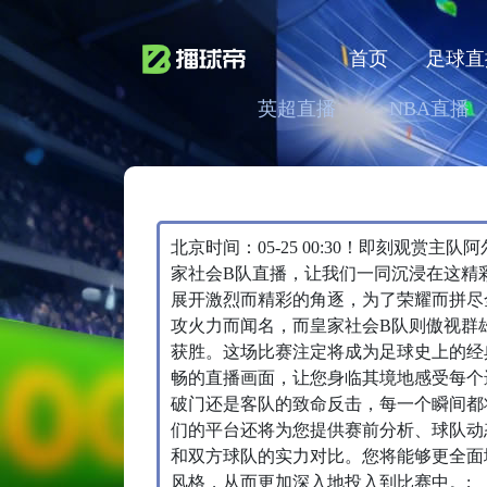
首页
足球直
英超直播
NBA直播
北京时间：05-25 00:30！即刻观赏
家社会B队直播，让我们一同沉浸在这精
展开激烈而精彩的角逐，为了荣耀而拼尽
攻火力而闻名，而皇家社会B队则傲视群
获胜。这场比赛注定将成为足球史上的经
畅的直播画面，让您身临其境地感受每个
破门还是客队的致命反击，每一个瞬间都
们的平台还将为您提供赛前分析、球队动
和双方球队的实力对比。您将能够更全面
风格，从而更加深入地投入到比赛中。;