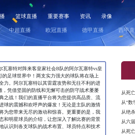
播
篮球直播
重要赛事
资讯
录像
中超直播
欧冠直播
德甲直播
西甲直
主队阿尔瓦塞特对阵来客皇家社会B队的阿尔瓦塞特vs皇
彩的足球世界中！两支实力强大的球队将在场上
全力。阿尔瓦塞特以其雷霆攻势和无往不利的进
雄，凭借坚固的防线和无懈可击的防守战术屡屡
典之战！我们的直播平台将为您提供高品质、流
进球的震撼和欢呼声的爆发！无论是主队的激情
将为您带来无尽的激动和惊喜。更重要的是，我
态和明星球员的介绍，让您深入了解比赛的背景
地认识到各支球队的战术布置、球员特点和技术