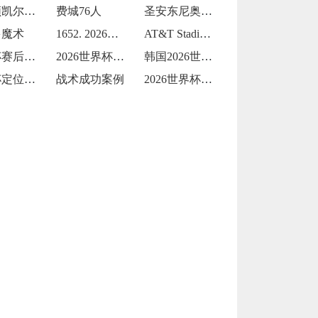
波士顿凯尔特人
费城76人
圣安东尼奥马刺
多魔术
1652. 2026世界杯：Levi's
AT&T Stadium从橄榄球到足球的
世界杯赛后球迷放生黄鳝钻裤腿
2026世界杯两黄变一红：裁判尺度引发巨
韩国2026世界杯首战能否延续不败？
世界杯定位球战术运用成效显著
战术成功案例
2026世界杯黑马逆袭的战术借鉴