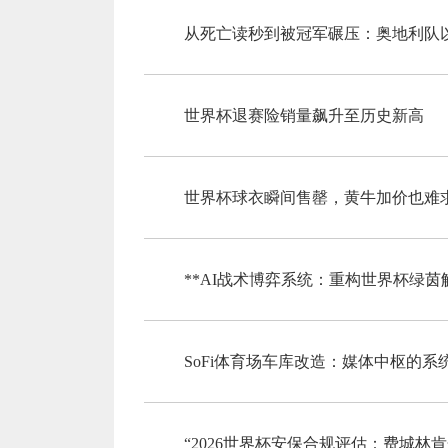
从死亡读秒到被冠军碾压：奥地利队以
世界杯退赛险销量飙升至历史新高
世界杯球衣瞬间售罄，黄牛加价也难
**AI战术博弈系统：重构世界杯绿茵
SoFi体育场车库改造：媒体中枢的
“2026世界杯安保合规评估：费城林