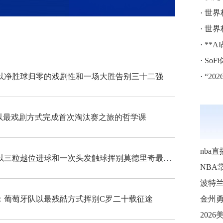
·
世界
·
世界
·
**
·
SoF
以净胜球归零的戏剧性和一场大胜告别三十二强
·
“202
以最戏剧方式完成首次淘汰赛之旅的哲学课
nba直
从绝杀英雄到芯片冤案：克罗地亚队以三粒越位进球和一次头发触球挥别莫德里奇最后一舞
NBA
波特
：葡萄牙队以最残酷方式挥别C罗二十载征途
金州