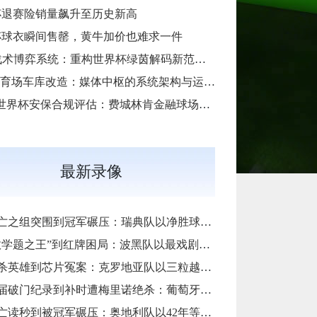
杯退赛险销量飙升至历史新高
杯球衣瞬间售罄，黄牛加价也难求一件
**AI战术博弈系统：重构世界杯绿茵解码新范式**
SoFi体育场车库改造：媒体中枢的系统架构与运维底层逻辑
“2026世界杯安保合规评估：费城林肯金融球场应急疏散通道宽度标准核查”
最新录像
组突围到冠军碾压：瑞典队以净胜球归零的戏剧性和一场大胜告别三十二强
题之王”到红牌困局：波黑队以最戏剧方式完成首次淘汰赛之旅的哲学课
雄到芯片冤案：克罗地亚队以三粒越位进球和一次头发触球挥别莫德里奇最后一舞
门纪录到补时遭梅里诺绝杀：葡萄牙队以最残酷方式挥别C罗二十载征途
秒到被冠军碾压：奥地利队以42年等待和一场“希区柯克剧本”挥别北美