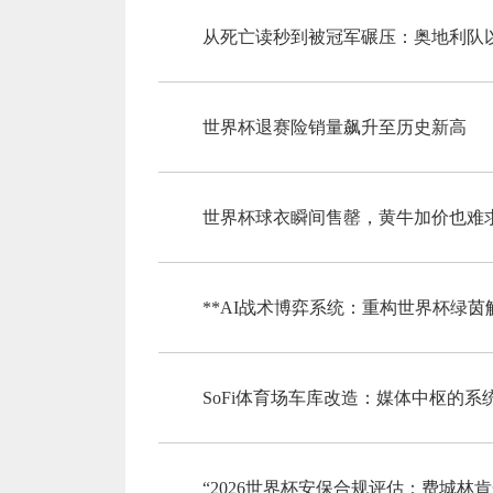
从死亡读秒到被冠军碾压：奥地利队以
世界杯退赛险销量飙升至历史新高
世界杯球衣瞬间售罄，黄牛加价也难
**AI战术博弈系统：重构世界杯绿茵
SoFi体育场车库改造：媒体中枢的
“2026世界杯安保合规评估：费城林