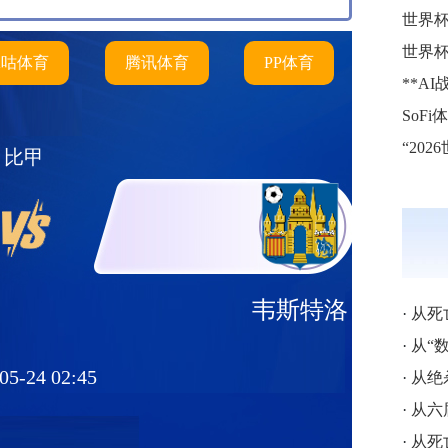
世界
世界
咪咕体育
腾讯体育
PP体育
比甲
韦斯特洛
·
从死亡之
·
从“数学
05-24 02:45
·
从绝杀英
·
从六届破
·
从死亡读