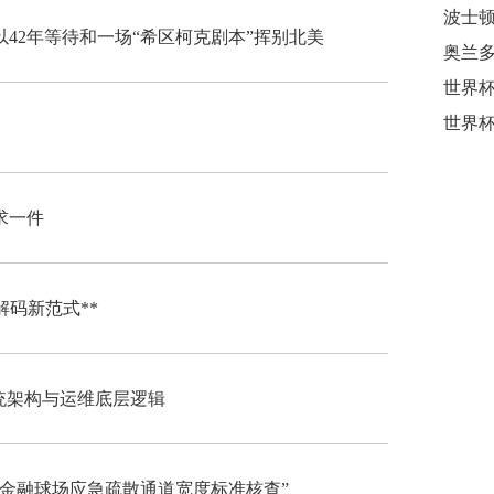
42年等待和一场“希区柯克剧本”挥别北美
奥兰
求一件
解码新范式**
系统架构与运维底层逻辑
肯金融球场应急疏散通道宽度标准核查”