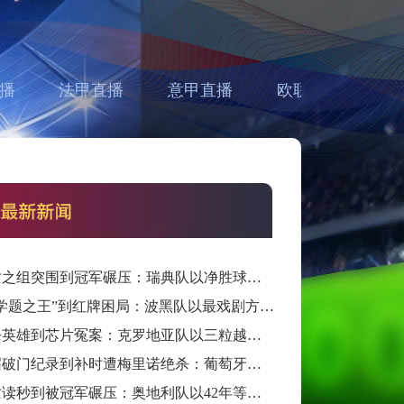
播
法甲直播
意甲直播
欧联直播
亚
从死亡之组突围到冠军碾压：瑞典队以净胜球归零的戏剧性和一场大胜告别三十二强
从“数学题之王”到红牌困局：波黑队以最戏剧方式完成首次淘汰赛之旅的哲学课
从绝杀英雄到芯片冤案：克罗地亚队以三粒越位进球和一次头发触球挥别莫德里奇最后一舞
从六届破门纪录到补时遭梅里诺绝杀：葡萄牙队以最残酷方式挥别C罗二十载征途
从死亡读秒到被冠军碾压：奥地利队以42年等待和一场“希区柯克剧本”挥别北美