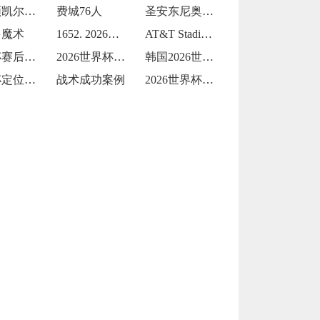
波士顿凯尔特人
费城76人
圣安东尼奥马刺
多魔术
1652. 2026世界杯：Levi's
AT&T Stadium从橄榄球到足球的
世界杯赛后球迷放生黄鳝钻裤腿
2026世界杯两黄变一红：裁判尺度引发巨
韩国2026世界杯首战能否延续不败？
世界杯定位球战术运用成效显著
战术成功案例
2026世界杯黑马逆袭的战术借鉴