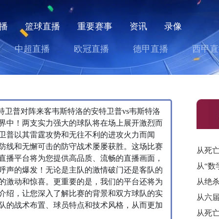
播
篮球直播
重要赛事
资讯
录像
中超直播
欧冠直播
德甲直播
西甲直
主队安特卫普对阵来客韦斯特洛的安特卫普vs韦斯特洛
界中！两支实力强大的球队将在场上展开激烈而
卫普以其雷霆攻势和无往不利的进攻火力而闻
防线和无懈可击的防守战术屡屡获胜。这场比赛
直播平台将为您提供高品质、流畅的直播画面，
呼声的爆发！无论是主队的激情破门还是客队的
的激动和惊喜。更重要的是，我们的平台还将为
介绍，让您深入了解比赛的背景和双方球队的实
队的战术布置、球员特点和技术风格，从而更加