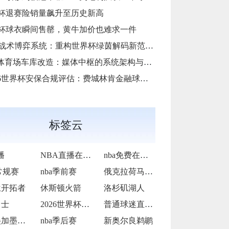
杯退赛险销量飙升至历史新高
杯球衣瞬间售罄，黄牛加价也难求一件
AI战术博弈系统：重构世界杯绿茵解码新范式**
i体育场车库改造：媒体中枢的系统架构与运维底层逻辑
6世界杯安保合规评估：费城林肯金融球场应急疏散通道宽度标准核查”
标签云
播
NBA直播在线观看
nba免费在线高清直播
常规赛
nba季前赛
俄克拉荷马雷霆
兰开拓者
休斯顿火箭
洛杉矶湖人
勇士
2026世界杯转播收费过高
普通球迷直呼看不起
2026美加墨世界杯决赛场地提前封闭维护
nba季后赛
新奥尔良鹈鹕