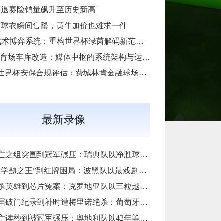
杯退赛险销量飙升至历史新高
杯球衣瞬间售罄，黄牛加价也难求一件
**AI战术博弈系统：重构世界杯绿茵解码新范式**
SoFi体育场车库改造：媒体中枢的系统架构与运维底层逻辑
“2026世界杯安保合规评估：费城林肯金融球场应急疏散通道宽度标准核查”
最新录像
组突围到冠军碾压：瑞典队以净胜球归零的戏剧性和一场大胜告别三十二强
题之王”到红牌困局：波黑队以最戏剧方式完成首次淘汰赛之旅的哲学课
雄到芯片冤案：克罗地亚队以三粒越位进球和一次头发触球挥别莫德里奇最后一舞
门纪录到补时遭梅里诺绝杀：葡萄牙队以最残酷方式挥别C罗二十载征途
秒到被冠军碾压：奥地利队以42年等待和一场“希区柯克剧本”挥别北美