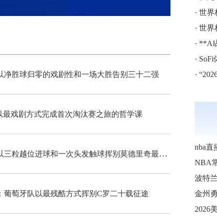
·
世界
·
世界
·
**
·
SoF
以净胜球归零的戏剧性和一场大胜告别三十二强
·
“202
以最戏剧方式完成首次淘汰赛之旅的哲学课
nba直
从绝杀英雄到芯片冤案：克罗地亚队以三粒越位进球和一次头发触球挥别莫德里奇最后一舞
NBA
波特
：葡萄牙队以最残酷方式挥别C罗二十载征途
金州