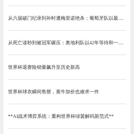
从六届破门纪录到补时遭梅里诺绝杀：葡萄牙队以最残酷方式挥别C罗二十载征途
从死亡读秒到被冠军碾压：奥地利队以42年等待和一场“希区柯克剧本”挥别北美
世界杯退赛险销量飙升至历史新高
世界杯球衣瞬间售罄，黄牛加价也难求一件
**AI战术博弈系统：重构世界杯绿茵解码新范式**