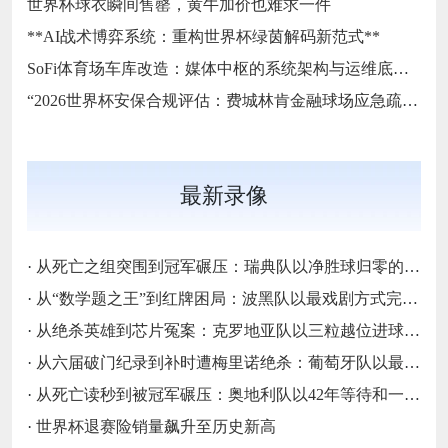
世界杯球衣瞬间售罄，黄牛加价也难求一件
**AI战术博弈系统：重构世界杯绿茵解码新范式**
SoFi体育场车库改造：媒体中枢的系统架构与运维底层逻辑
“2026世界杯安保合规评估：费城林肯金融球场应急疏散通道宽度标准核查”
最新录像
·
从死亡之组突围到冠军碾压：瑞典队以净胜球归零的戏剧性和一场大胜告别三十二强
·
从“数学题之王”到红牌困局：波黑队以最戏剧方式完成首次淘汰赛之旅的哲学课
·
从绝杀英雄到芯片冤案：克罗地亚队以三粒越位进球和一次头发触球挥别莫德里奇最后一舞
·
从六届破门纪录到补时遭梅里诺绝杀：葡萄牙队以最残酷方式挥别C罗二十载征途
·
从死亡读秒到被冠军碾压：奥地利队以42年等待和一场“希区柯克剧本”挥别北美
·
世界杯退赛险销量飙升至历史新高