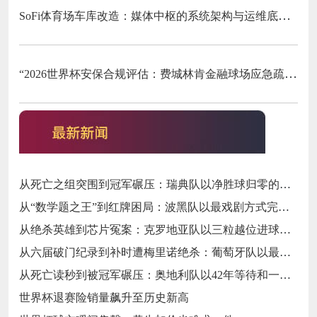
SoFi体育场车库改造：媒体中枢的系统架构与运维底层逻辑
“2026世界杯安保合规评估：费城林肯金融球场应急疏散通道宽度标准核查”
从死亡之组突围到冠军碾压：瑞典队以净胜球归零的戏剧性和一场大胜告别三十二强
从“数学题之王”到红牌困局：波黑队以最戏剧方式完成首次淘汰赛之旅的哲学课
从绝杀英雄到芯片冤案：克罗地亚队以三粒越位进球和一次头发触球挥别莫德里奇最后一舞
从六届破门纪录到补时遭梅里诺绝杀：葡萄牙队以最残酷方式挥别C罗二十载征途
从死亡读秒到被冠军碾压：奥地利队以42年等待和一场“希区柯克剧本”挥别北美
世界杯退赛险销量飙升至历史新高