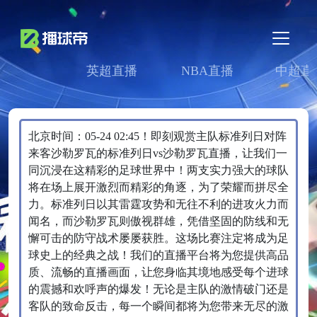
英超直播
NBA直播
中超直
北京时间：05-24 02:45！即刻观赏主队标准列日对阵
来客沙勒罗瓦的标准列日vs沙勒罗瓦直播，让我们一
同沉浸在这精彩的足球世界中！两支实力强大的球队
将在场上展开激烈而精彩的角逐，为了荣耀而拼尽全
力。标准列日以其雷霆攻势和无往不利的进攻火力而
闻名，而沙勒罗瓦则傲视群雄，凭借坚固的防线和无
懈可击的防守战术屡屡获胜。这场比赛注定将成为足
球史上的经典之战！我们的直播平台将为您提供高品
质、流畅的直播画面，让您身临其境地感受每个进球
的震撼和欢呼声的爆发！无论是主队的激情破门还是
客队的致命反击，每一个瞬间都将为您带来无尽的激