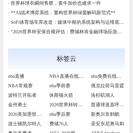
·
世界杯球衣瞬间售罄，黄牛加价也难求一件
·
**AI战术博弈系统：重构世界杯绿茵解码新范式**
·
SoFi体育场车库改造：媒体中枢的系统架构与运维底层逻辑
·
“2026世界杯安保合规评估：费城林肯金融球场应急疏散通道宽度标准核查”
标签云
nba直播
NBA直播在线观看
nba免费在线高清直播
NBA常规赛
nba季前赛
俄克拉荷马雷霆
波特兰开拓者
休斯顿火箭
洛杉矶湖人
金州勇士
2026世界杯转播收费过高
普通球迷直呼看不起
2026美加墨世界杯决赛场地提前封闭维护
nba季后赛
新奥尔良鹈鹕
波士顿凯尔特人
费城76人
圣安东尼奥马刺