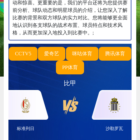
动和惊喜。更重要的是，我们的平台还将为您提供赛
前分析、球队动态和明星球员的介绍，让您深入了解
比赛的背景和双方球队的实力对比。您将能够更全面
地认识到各支球队的战术布置、球员特点和技术风
格，从而更加深入地投入到比赛中。;
CCTV5
爱奇艺
咪咕体育
腾讯体育
PP体育
比甲
标准列日
沙勒罗瓦