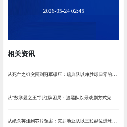
2026-05-24 02:45
相关资讯
从死亡之组突围到冠军碾压：瑞典队以净胜球归零的戏剧性和一场大胜告别三十二强
从“数学题之王”到红牌困局：波黑队以最戏剧方式完成首次淘汰赛之旅的哲学课
从绝杀英雄到芯片冤案：克罗地亚队以三粒越位进球和一次头发触球挥别莫德里奇最后一舞