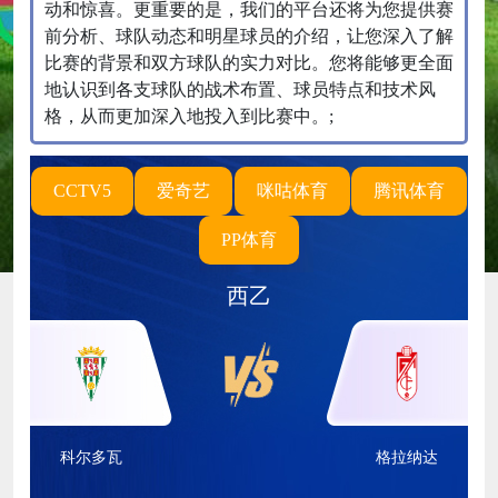
动和惊喜。更重要的是，我们的平台还将为您提供赛
前分析、球队动态和明星球员的介绍，让您深入了解
比赛的背景和双方球队的实力对比。您将能够更全面
地认识到各支球队的战术布置、球员特点和技术风
格，从而更加深入地投入到比赛中。;
CCTV5
爱奇艺
咪咕体育
腾讯体育
PP体育
西乙
科尔多瓦
格拉纳达