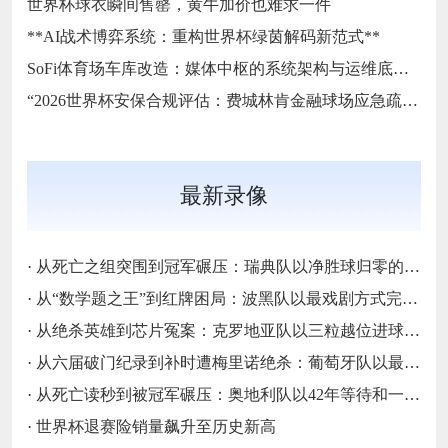
世界杯球衣瞬间售罄，黄牛加价也难求一件
**AI战术博弈系统：重构世界杯绿茵解码新范式**
SoFi体育场车库改造：媒体中枢的系统架构与运维底层逻辑
“2026世界杯安保合规评估：费城林肯金融球场应急疏散通道宽度标准核查”
最新录像
·
从死亡之组突围到冠军碾压：瑞典队以净胜球归零的戏剧性和一场大胜告别三十二强
·
从“数学题之王”到红牌困局：波黑队以最戏剧方式完成首次淘汰赛之旅的哲学课
·
从绝杀英雄到芯片冤案：克罗地亚队以三粒越位进球和一次头发触球挥别莫德里奇最后一舞
·
从六届破门纪录到补时遭梅里诺绝杀：葡萄牙队以最残酷方式挥别C罗二十载征途
·
从死亡读秒到被冠军碾压：奥地利队以42年等待和一场“希区柯克剧本”挥别北美
·
世界杯退赛险销量飙升至历史新高