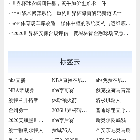
·
世界杯球衣瞬间售罄，黄牛加价也难求一件
·
**AI战术博弈系统：重构世界杯绿茵解码新范式**
·
SoFi体育场车库改造：媒体中枢的系统架构与运维底层逻辑
·
“2026世界杯安保合规评估：费城林肯金融球场应急疏散通道宽度标准核查”
标签云
nba直播
NBA直播在线观看
nba免费在线高清直播
NBA常规赛
nba季前赛
俄克拉荷马雷霆
波特兰开拓者
休斯顿火箭
洛杉矶湖人
金州勇士
2026世界杯转播收费过高
普通球迷直呼看不起
2026美加墨世界杯决赛场地提前封闭维护
nba季后赛
新奥尔良鹈鹕
波士顿凯尔特人
费城76人
圣安东尼奥马刺