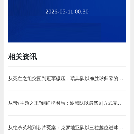
2026-05-11 00:30
相关资讯
从死亡之组突围到冠军碾压：瑞典队以净胜球归零的戏剧性和一场大胜告别三十二强
从“数学题之王”到红牌困局：波黑队以最戏剧方式完成首次淘汰赛之旅的哲学课
从绝杀英雄到芯片冤案：克罗地亚队以三粒越位进球和一次头发触球挥别莫德里奇最后一舞