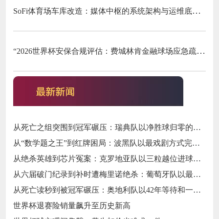
SoFi体育场车库改造：媒体中枢的系统架构与运维底层逻辑
“2026世界杯安保合规评估：费城林肯金融球场应急疏散通道宽度标准核查”
从死亡之组突围到冠军碾压：瑞典队以净胜球归零的戏剧性和一场大胜告别三十二强
从“数学题之王”到红牌困局：波黑队以最戏剧方式完成首次淘汰赛之旅的哲学课
从绝杀英雄到芯片冤案：克罗地亚队以三粒越位进球和一次头发触球挥别莫德里奇最后一舞
从六届破门纪录到补时遭梅里诺绝杀：葡萄牙队以最残酷方式挥别C罗二十载征途
从死亡读秒到被冠军碾压：奥地利队以42年等待和一场“希区柯克剧本”挥别北美
世界杯退赛险销量飙升至历史新高