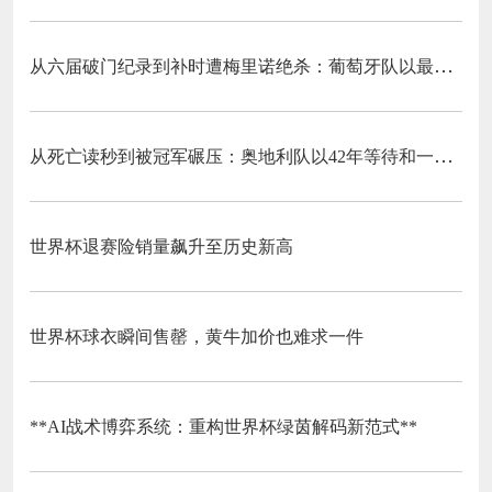
从六届破门纪录到补时遭梅里诺绝杀：葡萄牙队以最残酷方式挥别C罗二十载征途
从死亡读秒到被冠军碾压：奥地利队以42年等待和一场“希区柯克剧本”挥别北美
世界杯退赛险销量飙升至历史新高
世界杯球衣瞬间售罄，黄牛加价也难求一件
**AI战术博弈系统：重构世界杯绿茵解码新范式**