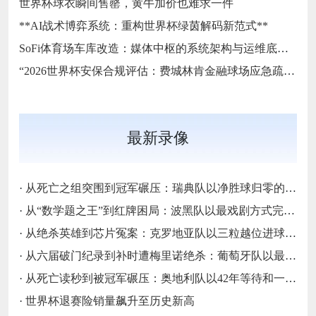
世界杯球衣瞬间售罄，黄牛加价也难求一件
**AI战术博弈系统：重构世界杯绿茵解码新范式**
SoFi体育场车库改造：媒体中枢的系统架构与运维底层逻辑
“2026世界杯安保合规评估：费城林肯金融球场应急疏散通道宽度标准核查”
最新录像
·
从死亡之组突围到冠军碾压：瑞典队以净胜球归零的戏剧性和一场大胜告别三十二强
·
从“数学题之王”到红牌困局：波黑队以最戏剧方式完成首次淘汰赛之旅的哲学课
·
从绝杀英雄到芯片冤案：克罗地亚队以三粒越位进球和一次头发触球挥别莫德里奇最后一舞
·
从六届破门纪录到补时遭梅里诺绝杀：葡萄牙队以最残酷方式挥别C罗二十载征途
·
从死亡读秒到被冠军碾压：奥地利队以42年等待和一场“希区柯克剧本”挥别北美
·
世界杯退赛险销量飙升至历史新高