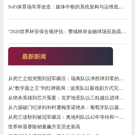
SoFi体育场车库改造：媒体中枢的系统架构与运维底层逻辑
“2026世界杯安保合规评估：费城林肯金融球场应急疏散通道宽度标准核查”
从死亡之组突围到冠军碾压：瑞典队以净胜球归零的戏剧性和一场大胜告别三十二强
从“数学题之王”到红牌困局：波黑队以最戏剧方式完成首次淘汰赛之旅的哲学课
从绝杀英雄到芯片冤案：克罗地亚队以三粒越位进球和一次头发触球挥别莫德里奇最后一舞
从六届破门纪录到补时遭梅里诺绝杀：葡萄牙队以最残酷方式挥别C罗二十载征途
从死亡读秒到被冠军碾压：奥地利队以42年等待和一场“希区柯克剧本”挥别北美
世界杯退赛险销量飙升至历史新高