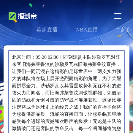
英超直播
NBA直播
中超直
北京时间：05-20 02:30！即刻观赏主队沙勒罗瓦对阵
来客旧海弗莱鲁汶的沙勒罗瓦vs旧海弗莱鲁汶直播，
让我们一同沉浸在这精彩的足球世界中！两支实力强
大的球队将在场上展开激烈而精彩的角逐，为了荣耀
而拼尽全力。沙勒罗瓦以其雷霆攻势和无往不利的进
攻火力而闻名，而旧海弗莱鲁汶则傲视群雄，凭借坚
固的防线和无懈可击的防守战术屡屡获胜。这场比赛
注定将成为足球史上的经典之战！我们的直播平台将
为您提供高品质、流畅的直播画面，让您身临其境地
感受每个进球的震撼和欢呼声的爆发！无论是主队的
激情破门还是客队的致命反击，每一个瞬间都将为您