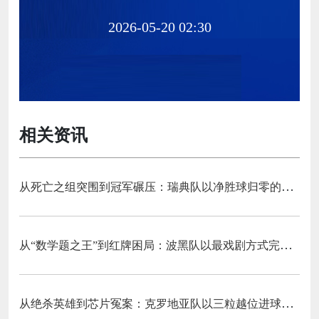
2026-05-20 02:30
相关资讯
从死亡之组突围到冠军碾压：瑞典队以净胜球归零的戏剧性和一场大胜告别三十二强
从“数学题之王”到红牌困局：波黑队以最戏剧方式完成首次淘汰赛之旅的哲学课
从绝杀英雄到芯片冤案：克罗地亚队以三粒越位进球和一次头发触球挥别莫德里奇最后一舞