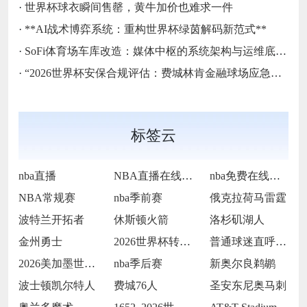
·
世界杯球衣瞬间售罄，黄牛加价也难求一件
·
**AI战术博弈系统：重构世界杯绿茵解码新范式**
·
SoFi体育场车库改造：媒体中枢的系统架构与运维底层逻辑
·
“2026世界杯安保合规评估：费城林肯金融球场应急疏散通道宽度标准核查”
标签云
nba直播
NBA直播在线观看
nba免费在线高清直播
NBA常规赛
nba季前赛
俄克拉荷马雷霆
波特兰开拓者
休斯顿火箭
洛杉矶湖人
金州勇士
2026世界杯转播收费过高
普通球迷直呼看不起
2026美加墨世界杯决赛场地提前封闭维护
nba季后赛
新奥尔良鹈鹕
波士顿凯尔特人
费城76人
圣安东尼奥马刺