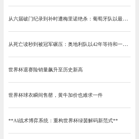
从六届破门纪录到补时遭梅里诺绝杀：葡萄牙队以最残酷方式挥别C罗二十载征途
从死亡读秒到被冠军碾压：奥地利队以42年等待和一场“希区柯克剧本”挥别北美
世界杯退赛险销量飙升至历史新高
世界杯球衣瞬间售罄，黄牛加价也难求一件
**AI战术博弈系统：重构世界杯绿茵解码新范式**