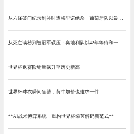
从六届破门纪录到补时遭梅里诺绝杀：葡萄牙队以最残酷方式挥别C罗二十载征途
从死亡读秒到被冠军碾压：奥地利队以42年等待和一场“希区柯克剧本”挥别北美
世界杯退赛险销量飙升至历史新高
世界杯球衣瞬间售罄，黄牛加价也难求一件
**AI战术博弈系统：重构世界杯绿茵解码新范式**