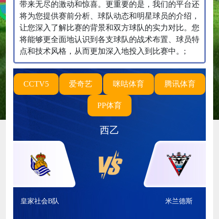
带来无尽的激动和惊喜。更重要的是，我们的平台还
将为您提供赛前分析、球队动态和明星球员的介绍，
让您深入了解比赛的背景和双方球队的实力对比。您
将能够更全面地认识到各支球队的战术布置、球员特
点和技术风格，从而更加深入地投入到比赛中。;
CCTV5
爱奇艺
咪咕体育
腾讯体育
PP体育
西乙
皇家社会B队
米兰德斯