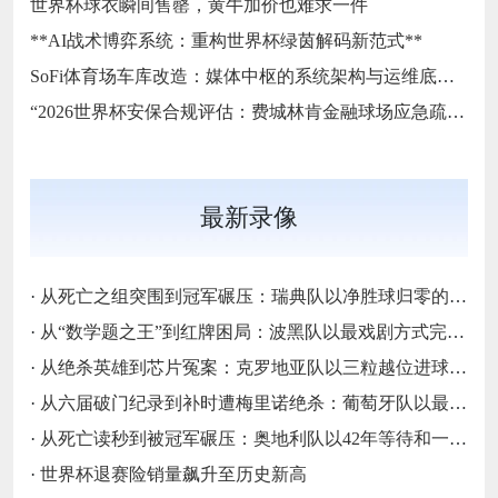
世界杯球衣瞬间售罄，黄牛加价也难求一件
**AI战术博弈系统：重构世界杯绿茵解码新范式**
SoFi体育场车库改造：媒体中枢的系统架构与运维底层逻辑
“2026世界杯安保合规评估：费城林肯金融球场应急疏散通道宽度标准核查”
最新录像
·
从死亡之组突围到冠军碾压：瑞典队以净胜球归零的戏剧性和一场大胜告别三十二强
·
从“数学题之王”到红牌困局：波黑队以最戏剧方式完成首次淘汰赛之旅的哲学课
·
从绝杀英雄到芯片冤案：克罗地亚队以三粒越位进球和一次头发触球挥别莫德里奇最后一舞
·
从六届破门纪录到补时遭梅里诺绝杀：葡萄牙队以最残酷方式挥别C罗二十载征途
·
从死亡读秒到被冠军碾压：奥地利队以42年等待和一场“希区柯克剧本”挥别北美
·
世界杯退赛险销量飙升至历史新高