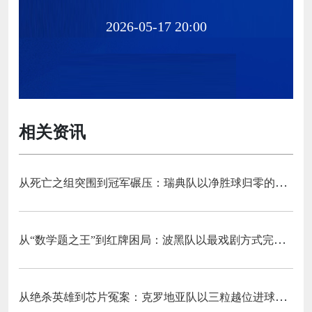
2026-05-17 20:00
相关资讯
从死亡之组突围到冠军碾压：瑞典队以净胜球归零的戏剧性和一场大胜告别三十二强
从“数学题之王”到红牌困局：波黑队以最戏剧方式完成首次淘汰赛之旅的哲学课
从绝杀英雄到芯片冤案：克罗地亚队以三粒越位进球和一次头发触球挥别莫德里奇最后一舞