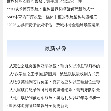
世界杯球衣瞬间售罄，黄牛加价也难求一件
**AI战术博弈系统：重构世界杯绿茵解码新范式**
SoFi体育场车库改造：媒体中枢的系统架构与运维底层逻辑
“2026世界杯安保合规评估：费城林肯金融球场应急疏散通道宽度标准核查”
最新录像
·
从死亡之组突围到冠军碾压：瑞典队以净胜球归零的戏剧性和一场大胜告别三十二强
·
从“数学题之王”到红牌困局：波黑队以最戏剧方式完成首次淘汰赛之旅的哲学课
·
从绝杀英雄到芯片冤案：克罗地亚队以三粒越位进球和一次头发触球挥别莫德里奇最后一舞
·
从六届破门纪录到补时遭梅里诺绝杀：葡萄牙队以最残酷方式挥别C罗二十载征途
·
从死亡读秒到被冠军碾压：奥地利队以42年等待和一场“希区柯克剧本”挥别北美
·
世界杯退赛险销量飙升至历史新高