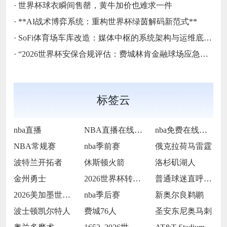
·
世界杯球衣瞬间售罄，黄牛加价也难求一件
·
**AI战术博弈系统：重构世界杯绿茵解码新范式**
·
SoFi体育场车库改造：媒体中枢的系统架构与运维底层逻辑
·
“2026世界杯安保合规评估：费城林肯金融球场应急疏散通道宽度标准核查”
标签云
nba直播
NBA直播在线观看
nba免费在线高清直播
NBA常规赛
nba季前赛
俄克拉荷马雷霆
波特兰开拓者
休斯顿火箭
洛杉矶湖人
金州勇士
2026世界杯转播收费过高
普通球迷直呼看不起
2026美加墨世界杯决赛场地提前封闭维护
nba季后赛
新奥尔良鹈鹕
波士顿凯尔特人
费城76人
圣安东尼奥马刺