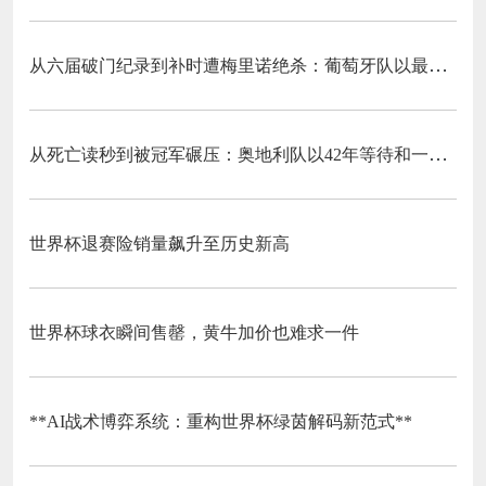
从六届破门纪录到补时遭梅里诺绝杀：葡萄牙队以最残酷方式挥别C罗二十载征途
从死亡读秒到被冠军碾压：奥地利队以42年等待和一场“希区柯克剧本”挥别北美
世界杯退赛险销量飙升至历史新高
世界杯球衣瞬间售罄，黄牛加价也难求一件
**AI战术博弈系统：重构世界杯绿茵解码新范式**