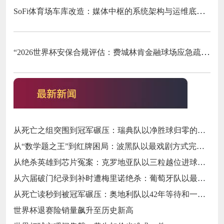
SoFi体育场车库改造：媒体中枢的系统架构与运维底层逻辑
“2026世界杯安保合规评估：费城林肯金融球场应急疏散通道宽度标准核查”
从死亡之组突围到冠军碾压：瑞典队以净胜球归零的戏剧性和一场大胜告别三十二强
从“数学题之王”到红牌困局：波黑队以最戏剧方式完成首次淘汰赛之旅的哲学课
从绝杀英雄到芯片冤案：克罗地亚队以三粒越位进球和一次头发触球挥别莫德里奇最后一舞
从六届破门纪录到补时遭梅里诺绝杀：葡萄牙队以最残酷方式挥别C罗二十载征途
从死亡读秒到被冠军碾压：奥地利队以42年等待和一场“希区柯克剧本”挥别北美
世界杯退赛险销量飙升至历史新高