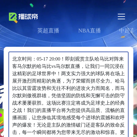
英超直播
NBA直播
中超直
北京时间：05-17 20:00！即刻观赏主队哈马比对阵来
客马尔默的哈马比vs马尔默直播，让我们一同沉浸在
这精彩的足球世界中！两支实力强大的球队将在场上
展开激烈而精彩的角逐，为了荣耀而拼尽全力。哈马
比以其雷霆攻势和无往不利的进攻火力而闻名，而马
尔默则傲视群雄，凭借坚固的防线和无懈可击的防守
战术屡屡获胜。这场比赛注定将成为足球史上的经典
之战！我们的直播平台将为您提供高品质、流畅的直
播画面，让您身临其境地感受每个进球的震撼和欢呼
声的爆发！无论是主队的激情破门还是客队的致命反
击，每一个瞬间都将为您带来无尽的激动和惊喜。更