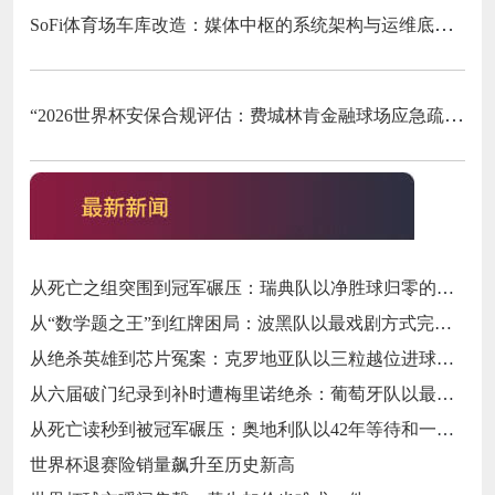
SoFi体育场车库改造：媒体中枢的系统架构与运维底层逻辑
“2026世界杯安保合规评估：费城林肯金融球场应急疏散通道宽度标准核查”
从死亡之组突围到冠军碾压：瑞典队以净胜球归零的戏剧性和一场大胜告别三十二强
从“数学题之王”到红牌困局：波黑队以最戏剧方式完成首次淘汰赛之旅的哲学课
从绝杀英雄到芯片冤案：克罗地亚队以三粒越位进球和一次头发触球挥别莫德里奇最后一舞
从六届破门纪录到补时遭梅里诺绝杀：葡萄牙队以最残酷方式挥别C罗二十载征途
从死亡读秒到被冠军碾压：奥地利队以42年等待和一场“希区柯克剧本”挥别北美
世界杯退赛险销量飙升至历史新高