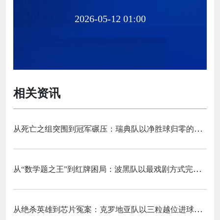
2026-05-12 01:00
相关资讯
从死亡之组突围到冠军碾压：瑞典队以净胜球归零的戏剧性和一场大胜告别三十二强
从“数学题之王”到红牌困局：波黑队以最戏剧方式完成首次淘汰赛之旅的哲学课
从绝杀英雄到芯片冤案：克罗地亚队以三粒越位进球和一次头发触球挥别莫德里奇最后一舞