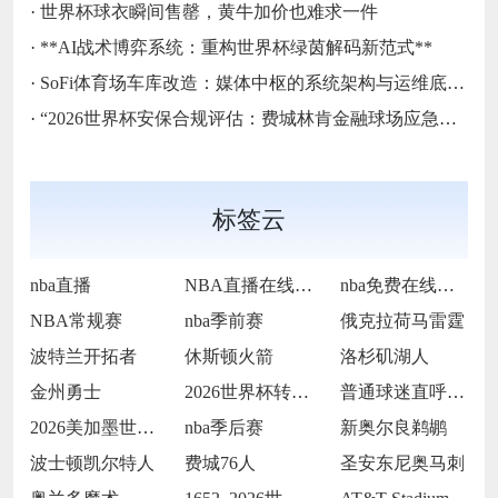
·
世界杯球衣瞬间售罄，黄牛加价也难求一件
·
**AI战术博弈系统：重构世界杯绿茵解码新范式**
·
SoFi体育场车库改造：媒体中枢的系统架构与运维底层逻辑
·
“2026世界杯安保合规评估：费城林肯金融球场应急疏散通道宽度标准核查”
标签云
nba直播
NBA直播在线观看
nba免费在线高清直播
NBA常规赛
nba季前赛
俄克拉荷马雷霆
波特兰开拓者
休斯顿火箭
洛杉矶湖人
金州勇士
2026世界杯转播收费过高
普通球迷直呼看不起
2026美加墨世界杯决赛场地提前封闭维护
nba季后赛
新奥尔良鹈鹕
波士顿凯尔特人
费城76人
圣安东尼奥马刺