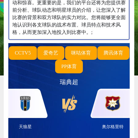
动和惊喜。更重要的是，我们的平台还将为您提供赛
前分析、球队动态和明星球员的介绍，让您深入了解
比赛的背景和双方球队的实力对比。您将能够更全面
地认识到各支球队的战术布置、球员特点和技术风
格，从而更加深入地投入到比赛中。;
CCTV5
爱奇艺
咪咕体育
腾讯体育
PP体育
瑞典超
天狼星
奥尔格里特