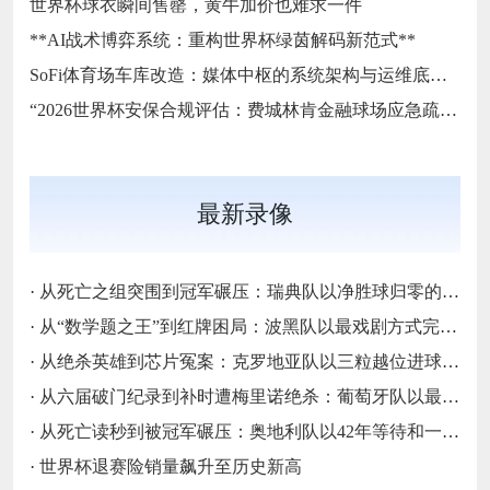
世界杯球衣瞬间售罄，黄牛加价也难求一件
**AI战术博弈系统：重构世界杯绿茵解码新范式**
SoFi体育场车库改造：媒体中枢的系统架构与运维底层逻辑
“2026世界杯安保合规评估：费城林肯金融球场应急疏散通道宽度标准核查”
最新录像
·
从死亡之组突围到冠军碾压：瑞典队以净胜球归零的戏剧性和一场大胜告别三十二强
·
从“数学题之王”到红牌困局：波黑队以最戏剧方式完成首次淘汰赛之旅的哲学课
·
从绝杀英雄到芯片冤案：克罗地亚队以三粒越位进球和一次头发触球挥别莫德里奇最后一舞
·
从六届破门纪录到补时遭梅里诺绝杀：葡萄牙队以最残酷方式挥别C罗二十载征途
·
从死亡读秒到被冠军碾压：奥地利队以42年等待和一场“希区柯克剧本”挥别北美
·
世界杯退赛险销量飙升至历史新高