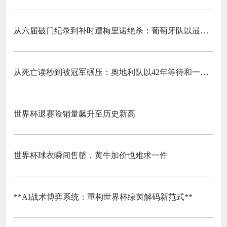
从六届破门纪录到补时遭梅里诺绝杀：葡萄牙队以最残酷方式挥别C罗二十载征途
从死亡读秒到被冠军碾压：奥地利队以42年等待和一场“希区柯克剧本”挥别北美
世界杯退赛险销量飙升至历史新高
世界杯球衣瞬间售罄，黄牛加价也难求一件
**AI战术博弈系统：重构世界杯绿茵解码新范式**