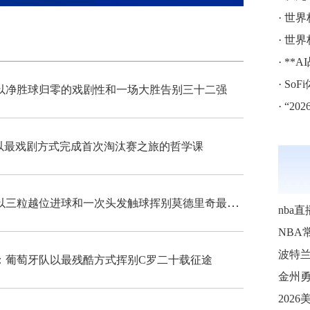
·
世界
·
世界
·
**
·
SoF
以净胜球归零的戏剧性和一场大胜告别三十二强
·
“202
以最戏剧方式完成首次淘汰赛之旅的哲学课
从绝杀英雄到芯片冤案：克罗地亚队以三粒越位进球和一次头发触球挥别莫德里奇最后一舞
nba直
NBA
波特
：葡萄牙队以最残酷方式挥别C罗二十载征途
金州