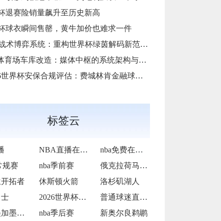
杯退赛险销量飙升至历史新高
杯球衣瞬间售罄，黄牛加价也难求一件
AI战术博弈系统：重构世界杯绿茵解码新范式**
i体育场车库改造：媒体中枢的系统架构与运维底层逻辑
6世界杯安保合规评估：费城林肯金融球场应急疏散通道宽度标准核查”
标签云
播
NBA直播在线观看
nba免费在线高清直播
常规赛
nba季前赛
俄克拉荷马雷霆
兰开拓者
休斯顿火箭
洛杉矶湖人
勇士
2026世界杯转播收费过高
普通球迷直呼看不起
2026美加墨世界杯决赛场地提前封闭维护
nba季后赛
新奥尔良鹈鹕