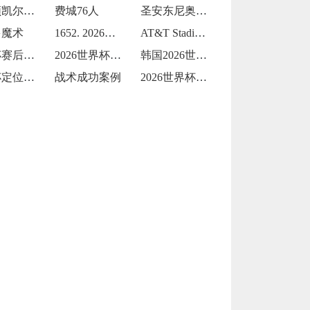
波士顿凯尔特人
费城76人
圣安东尼奥马刺
多魔术
1652. 2026世界杯：Levi's
AT&T Stadium从橄榄球到足球的
世界杯赛后球迷放生黄鳝钻裤腿
2026世界杯两黄变一红：裁判尺度引发巨
韩国2026世界杯首战能否延续不败？
世界杯定位球战术运用成效显著
战术成功案例
2026世界杯黑马逆袭的战术借鉴