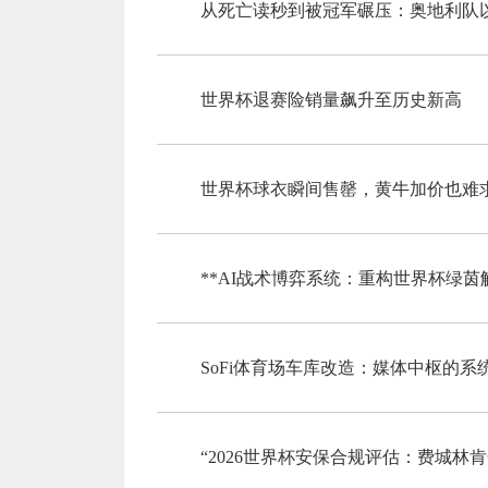
从死亡读秒到被冠军碾压：奥地利队以
世界杯退赛险销量飙升至历史新高
世界杯球衣瞬间售罄，黄牛加价也难
**AI战术博弈系统：重构世界杯绿茵
SoFi体育场车库改造：媒体中枢的
“2026世界杯安保合规评估：费城林