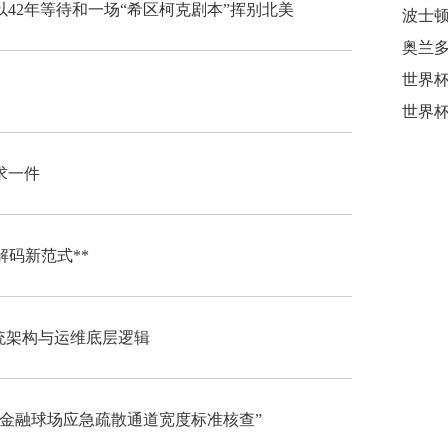
42年等待和一场“希区柯克剧本”挥别北美
奥兰
求一件
解码新范式**
系统架构与运维底层逻辑
肯金融球场应急疏散通道宽度标准核查”