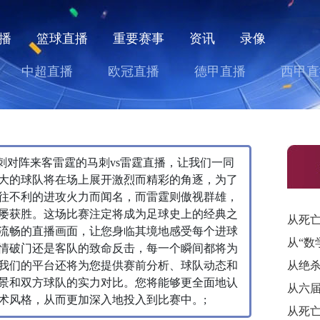
播
篮球直播
重要赛事
资讯
录像
中超直播
欧冠直播
德甲直播
西甲直
主队马刺对阵来客雷霆的马刺vs雷霆直播，让我们一同
大的球队将在场上展开激烈而精彩的角逐，为了
往不利的进攻火力而闻名，而雷霆则傲视群雄，
屡获胜。这场比赛注定将成为足球史上的经典之
流畅的直播画面，让您身临其境地感受每个进球
情破门还是客队的致命反击，每一个瞬间都将为
我们的平台还将为您提供赛前分析、球队动态和
景和双方球队的实力对比。您将能够更全面地认
术风格，从而更加深入地投入到比赛中。;