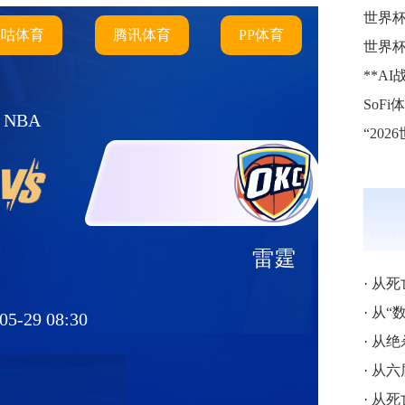
世界
咪咕体育
腾讯体育
PP体育
世界
NBA
雷霆
·
从死亡之
·
从“数学
05-29 08:30
·
从绝杀英
·
从六届破
·
从死亡读