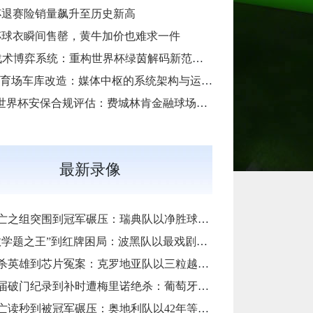
杯退赛险销量飙升至历史新高
杯球衣瞬间售罄，黄牛加价也难求一件
**AI战术博弈系统：重构世界杯绿茵解码新范式**
SoFi体育场车库改造：媒体中枢的系统架构与运维底层逻辑
“2026世界杯安保合规评估：费城林肯金融球场应急疏散通道宽度标准核查”
最新录像
组突围到冠军碾压：瑞典队以净胜球归零的戏剧性和一场大胜告别三十二强
题之王”到红牌困局：波黑队以最戏剧方式完成首次淘汰赛之旅的哲学课
雄到芯片冤案：克罗地亚队以三粒越位进球和一次头发触球挥别莫德里奇最后一舞
门纪录到补时遭梅里诺绝杀：葡萄牙队以最残酷方式挥别C罗二十载征途
秒到被冠军碾压：奥地利队以42年等待和一场“希区柯克剧本”挥别北美