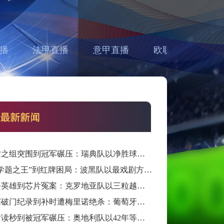
播
法甲直播
意甲直播
欧联直播
亚
从死亡之组突围到冠军碾压：瑞典队以净胜球归零的戏剧性和一场大胜告别三十二强
从“数学题之王”到红牌困局：波黑队以最戏剧方式完成首次淘汰赛之旅的哲学课
从绝杀英雄到芯片冤案：克罗地亚队以三粒越位进球和一次头发触球挥别莫德里奇最后一舞
从六届破门纪录到补时遭梅里诺绝杀：葡萄牙队以最残酷方式挥别C罗二十载征途
从死亡读秒到被冠军碾压：奥地利队以42年等待和一场“希区柯克剧本”挥别北美