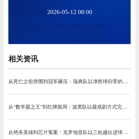
2026-05-12 08:00
相关资讯
从死亡之组突围到冠军碾压：瑞典队以净胜球归零的戏剧性和一场大胜告别三十二强
从“数学题之王”到红牌困局：波黑队以最戏剧方式完成首次淘汰赛之旅的哲学课
从绝杀英雄到芯片冤案：克罗地亚队以三粒越位进球和一次头发触球挥别莫德里奇最后一舞