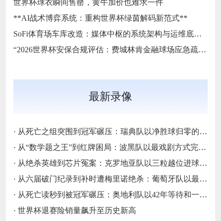
世界杯球衣瞬间售罄，黄牛加价也难求一件
**AI战术博弈系统：重构世界杯绿茵解码新范式**
SoFi体育场车库改造：媒体中枢的系统架构与运维底层逻辑
“2026世界杯安保合规评估：费城林肯金融球场应急疏散通道宽度标准核查”
最新录像
·
从死亡之组突围到冠军碾压：瑞典队以净胜球归零的戏剧性和一场大胜告别三十二强
·
从“数学题之王”到红牌困局：波黑队以最戏剧方式完成首次淘汰赛之旅的哲学课
·
从绝杀英雄到芯片冤案：克罗地亚队以三粒越位进球和一次头发触球挥别莫德里奇最后一舞
·
从六届破门纪录到补时遭梅里诺绝杀：葡萄牙队以最残酷方式挥别C罗二十载征途
·
从死亡读秒到被冠军碾压：奥地利队以42年等待和一场“希区柯克剧本”挥别北美
·
世界杯退赛险销量飙升至历史新高