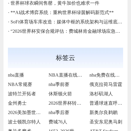
·
世界杯球衣瞬间售罄，黄牛加价也难求一件
·
**AI战术博弈系统：重构世界杯绿茵解码新范式**
·
SoFi体育场车库改造：媒体中枢的系统架构与运维底层逻辑
·
“2026世界杯安保合规评估：费城林肯金融球场应急疏散通道宽度标准核查”
标签云
nba直播
NBA直播在线观看
nba免费在线高清直播
NBA常规赛
nba季前赛
俄克拉荷马雷霆
波特兰开拓者
休斯顿火箭
洛杉矶湖人
金州勇士
2026世界杯转播收费过高
普通球迷直呼看不起
2026美加墨世界杯决赛场地提前封闭维护
nba季后赛
新奥尔良鹈鹕
波士顿凯尔特人
费城76人
圣安东尼奥马刺