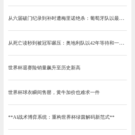
从六届破门纪录到补时遭梅里诺绝杀：葡萄牙队以最残酷方式挥别C罗二十载征途
从死亡读秒到被冠军碾压：奥地利队以42年等待和一场“希区柯克剧本”挥别北美
世界杯退赛险销量飙升至历史新高
世界杯球衣瞬间售罄，黄牛加价也难求一件
**AI战术博弈系统：重构世界杯绿茵解码新范式**