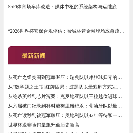
SoFi体育场车库改造：媒体中枢的系统架构与运维底层逻辑
“2026世界杯安保合规评估：费城林肯金融球场应急疏散通道宽度标准核查”
从死亡之组突围到冠军碾压：瑞典队以净胜球归零的戏剧性和一场大胜告别三十二强
从“数学题之王”到红牌困局：波黑队以最戏剧方式完成首次淘汰赛之旅的哲学课
从绝杀英雄到芯片冤案：克罗地亚队以三粒越位进球和一次头发触球挥别莫德里奇最后一舞
从六届破门纪录到补时遭梅里诺绝杀：葡萄牙队以最残酷方式挥别C罗二十载征途
从死亡读秒到被冠军碾压：奥地利队以42年等待和一场“希区柯克剧本”挥别北美
世界杯退赛险销量飙升至历史新高