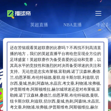
英超直播
NBA直播
中超直
还在苦恼观看英超联赛的比赛吗？不再找不到高清直
播的地方，我们的英超直播平台将给您呈现全方位的
足球盛宴！英超联赛作为备受喜爱的运动和竞赛，以
其高水平的竞技性和激烈的对决而备受球迷的关注和
支持。无论您是忠实布莱顿,富勒姆,诺丁汉森林,桑德
兰,伯恩茅斯,布伦特福德,曼联,纽卡斯尔联,利兹联,切
尔西,曼城,热刺,阿森纳,水晶宫,考文垂,利物浦,埃弗顿,
伊普斯维奇,阿斯顿维拉,赫尔城球迷还是对布莱顿,富
勒姆,诺丁汉森林,桑德兰,伯恩茅斯,布伦特福德,曼联,
纽卡斯尔联,利兹联,切尔西,曼城,热刺,阿森纳,水晶宫,
考文垂,利物浦,埃弗顿,伊普斯维奇,阿斯顿维拉,赫尔