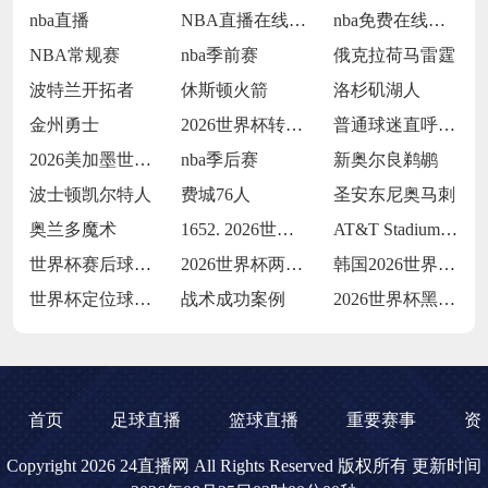
nba直播
NBA直播在线观看
nba免费在线高清直播
NBA常规赛
nba季前赛
俄克拉荷马雷霆
波特兰开拓者
休斯顿火箭
洛杉矶湖人
金州勇士
2026世界杯转播收费过高
普通球迷直呼看不起
2026美加墨世界杯决赛场地提前封闭维护
nba季后赛
新奥尔良鹈鹕
波士顿凯尔特人
费城76人
圣安东尼奥马刺
奥兰多魔术
1652. 2026世界杯：Levi's
AT&T Stadium从橄榄球到足球的
世界杯赛后球迷放生黄鳝钻裤腿
2026世界杯两黄变一红：裁判尺度引发巨
韩国2026世界杯首战能否延续不败？
世界杯定位球战术运用成效显著
战术成功案例
2026世界杯黑马逆袭的战术借鉴
首页
足球直播
篮球直播
重要赛事
资
Copyright 2026 24直播网 All Rights Reserved 版权所有 更新时间