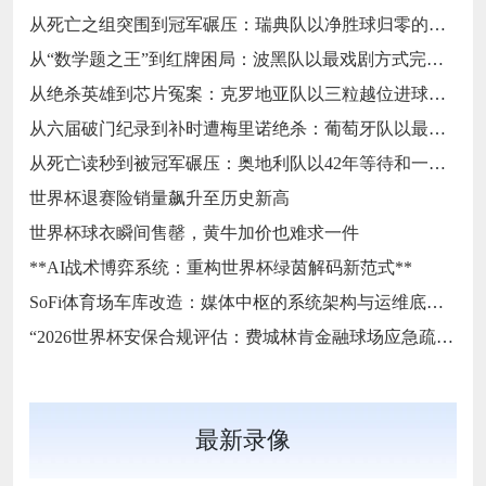
从死亡之组突围到冠军碾压：瑞典队以净胜球归零的戏剧性和一场大胜告别三十二强
从“数学题之王”到红牌困局：波黑队以最戏剧方式完成首次淘汰赛之旅的哲学课
从绝杀英雄到芯片冤案：克罗地亚队以三粒越位进球和一次头发触球挥别莫德里奇最后一舞
从六届破门纪录到补时遭梅里诺绝杀：葡萄牙队以最残酷方式挥别C罗二十载征途
从死亡读秒到被冠军碾压：奥地利队以42年等待和一场“希区柯克剧本”挥别北美
世界杯退赛险销量飙升至历史新高
世界杯球衣瞬间售罄，黄牛加价也难求一件
**AI战术博弈系统：重构世界杯绿茵解码新范式**
SoFi体育场车库改造：媒体中枢的系统架构与运维底层逻辑
“2026世界杯安保合规评估：费城林肯金融球场应急疏散通道宽度标准核查”
最新录像