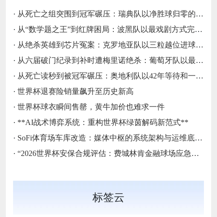
·
从死亡之组突围到冠军碾压：瑞典队以净胜球归零的戏剧性和一场大胜告别三十二强
·
从“数学题之王”到红牌困局：波黑队以最戏剧方式完成首次淘汰赛之旅的哲学课
·
从绝杀英雄到芯片冤案：克罗地亚队以三粒越位进球和一次头发触球挥别莫德里奇最后一舞
·
从六届破门纪录到补时遭梅里诺绝杀：葡萄牙队以最残酷方式挥别C罗二十载征途
·
从死亡读秒到被冠军碾压：奥地利队以42年等待和一场“希区柯克剧本”挥别北美
·
世界杯退赛险销量飙升至历史新高
·
世界杯球衣瞬间售罄，黄牛加价也难求一件
·
**AI战术博弈系统：重构世界杯绿茵解码新范式**
·
SoFi体育场车库改造：媒体中枢的系统架构与运维底层逻辑
·
“2026世界杯安保合规评估：费城林肯金融球场应急疏散通道宽度标准核查”
标签云